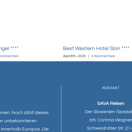
gel ****
Best Western Hotel Slon ****
Kommentare
April 8th, 2025
|
0 Kommentare
KONTAKT
SAVA Reisen
Der Slowenien-Spezial
enien. Noch zählt dieses
Inh. Corinna Wagne
er unbekannteren
Schweidnitzer Str. 21
innerhalb Europas. Die