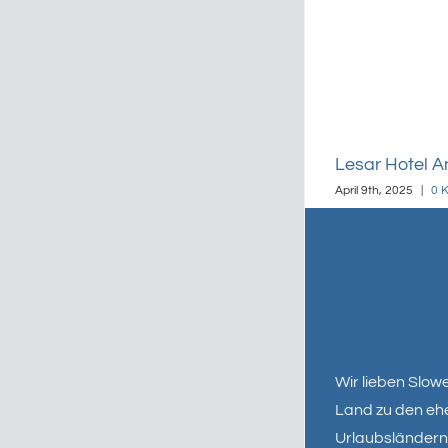
Lesar Hotel An
April 9th, 2025
|
0 
Wir lieben Slow
Land zu den eh
Urlaubsländern 