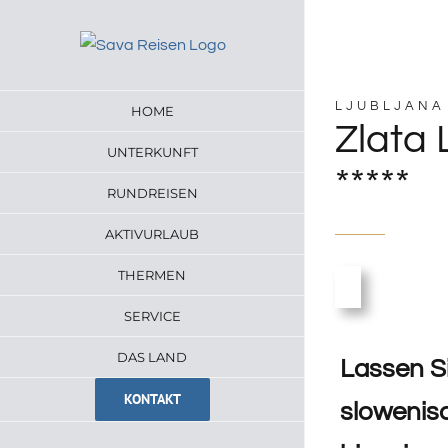
Zum
Inhalt
springen
LJUBLJANA
HOME
Zlata 
UNTERKUNFT
*****
RUNDREISEN
AKTIVURLAUB
THERMEN
SERVICE
DAS LAND
Lassen S
KONTAKT
slowenis