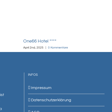
One66 Hotel ****
Cit
April 2nd, 2025
|
0 Kommentare
April
INFOS
Impressum
ist
Datenschutzerklärung
r
 a