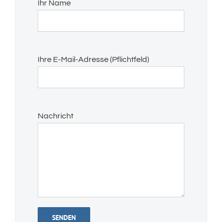
Ihr Name
Bitte
Ihre E-Mail-Adresse (Pflichtfeld)
lasse
dieses
Feld
leer.
Bitte
Nachricht
lasse
dieses
Feld
leer.