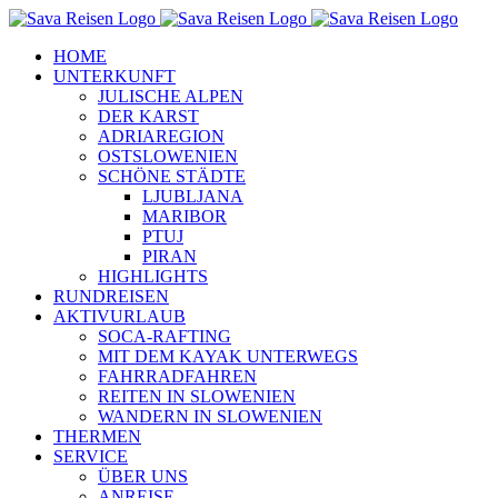
Zum
Inhalt
HOME
springen
UNTERKUNFT
JULISCHE ALPEN
DER KARST
ADRIAREGION
OSTSLOWENIEN
SCHÖNE STÄDTE
LJUBLJANA
MARIBOR
PTUJ
PIRAN
HIGHLIGHTS
RUNDREISEN
AKTIVURLAUB
SOCA-RAFTING
MIT DEM KAYAK UNTERWEGS
FAHRRADFAHREN
REITEN IN SLOWENIEN
WANDERN IN SLOWENIEN
THERMEN
SERVICE
ÜBER UNS
ANREISE