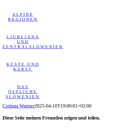
ALPINE
REGIONEN
LJUBLJANA
UND
ZENTRALSLOWENIEN
KÜSTE UND
KARST
DAS
ÖSTLICHE
SLOWENIEN
Corinna Wagner
2025-04-10T19:00:01+02:00
Diese Seite meinen Freunden zeigen und teilen.
Facebook
X
LinkedIn
WhatsApp
Tumblr
Pinterest