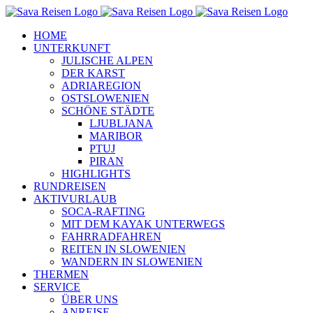
Zum
Inhalt
HOME
springen
UNTERKUNFT
JULISCHE ALPEN
DER KARST
ADRIAREGION
OSTSLOWENIEN
SCHÖNE STÄDTE
LJUBLJANA
MARIBOR
PTUJ
PIRAN
HIGHLIGHTS
RUNDREISEN
AKTIVURLAUB
SOCA-RAFTING
MIT DEM KAYAK UNTERWEGS
FAHRRADFAHREN
REITEN IN SLOWENIEN
WANDERN IN SLOWENIEN
THERMEN
SERVICE
ÜBER UNS
ANREISE