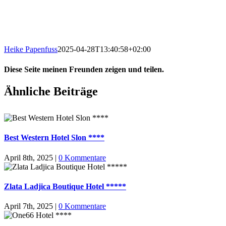
Heike Papenfuss
2025-04-28T13:40:58+02:00
Diese Seite meinen Freunden zeigen und teilen.
Facebook
X
LinkedIn
WhatsApp
Tumblr
Pinterest
Ähnliche Beiträge
Best Western Hotel Slon ****
April 8th, 2025
|
0 Kommentare
Zlata Ladjica Boutique Hotel *****
April 7th, 2025
|
0 Kommentare