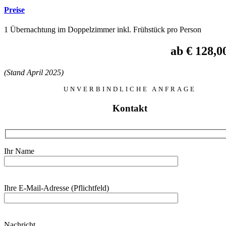
Preise
1 Übernachtung im Doppelzimmer inkl. Frühstück pro Person
ab € 128,0
(Stand April 2025)
UNVERBINDLICHE ANFRAGE
Kontakt
Ihr Name
Bitte
Ihre E-Mail-Adresse (Pflichtfeld)
lasse
dieses
Feld
leer.
Bitte
Nachricht
lasse