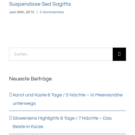
Suspendisse Sed Sagittis
Dui
Juni 30th, 2015
|
0 Kommentare
Juni 
Suche
nach:
Neueste Beiträge
Karst und Küste 6 Tage / 5 Nächte – In Meeresnähe
unterwegs
Sloweniens Highlights 8 Tage / 7 Nächte – Das
Beste in Kürze