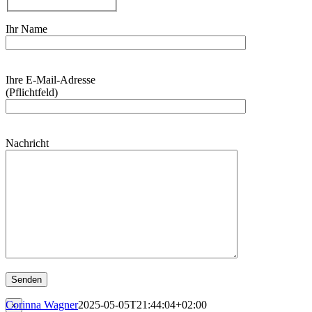
Ihr Name
Bitte
Ihre E-Mail-Adresse
lasse
(Pflichtfeld)
dieses
Feld
leer.
Bitte
Nachricht
lasse
dieses
Feld
leer.
Corinna Wagner
2025-05-05T21:44:04+02:00
×