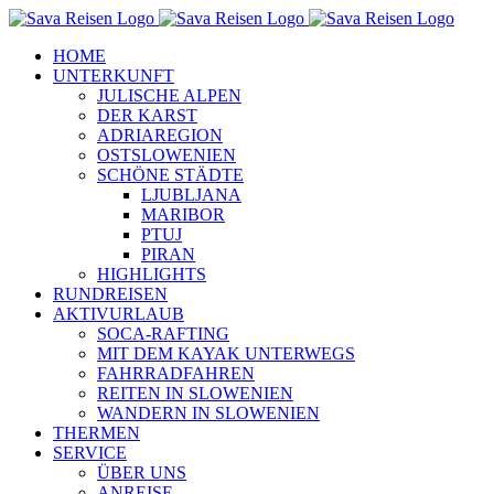
Zum
Inhalt
HOME
springen
UNTERKUNFT
JULISCHE ALPEN
DER KARST
ADRIAREGION
OSTSLOWENIEN
SCHÖNE STÄDTE
LJUBLJANA
MARIBOR
PTUJ
PIRAN
HIGHLIGHTS
RUNDREISEN
AKTIVURLAUB
SOCA-RAFTING
MIT DEM KAYAK UNTERWEGS
FAHRRADFAHREN
REITEN IN SLOWENIEN
WANDERN IN SLOWENIEN
THERMEN
SERVICE
ÜBER UNS
ANREISE