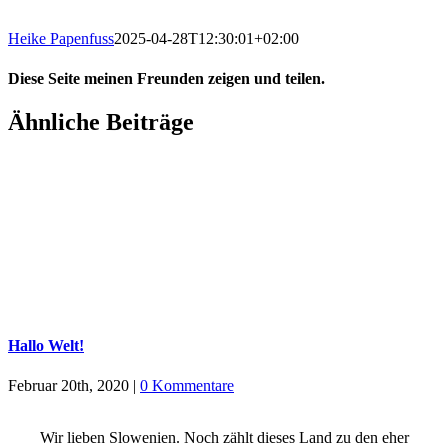
Heike Papenfuss
2025-04-28T12:30:01+02:00
Diese Seite meinen Freunden zeigen und teilen.
Facebook
X
LinkedIn
WhatsApp
Tumblr
Pinterest
Ähnliche Beiträge
Hallo Welt!
Februar 20th, 2020
|
0 Kommentare
Wir lieben Slowenien. Noch zählt dieses Land zu den eher