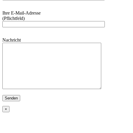
Bitte
Ihre E-Mail-Adresse
lasse
(Pflichtfeld)
dieses
Feld
leer.
Bitte
Nachricht
lasse
dieses
Feld
leer.
×