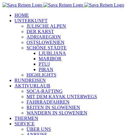
Zum
Inhalt
HOME
springen
UNTERKUNFT
JULISCHE ALPEN
DER KARST
ADRIAREGION
OSTSLOWENIEN
SCHÖNE STÄDTE
LJUBLJANA
MARIBOR
PTUJ
PIRAN
HIGHLIGHTS
RUNDREISEN
AKTIVURLAUB
SOCA-RAFTING
MIT DEM KAYAK UNTERWEGS
FAHRRADFAHREN
REITEN IN SLOWENIEN
WANDERN IN SLOWENIEN
THERMEN
SERVICE
ÜBER UNS
ANREISE