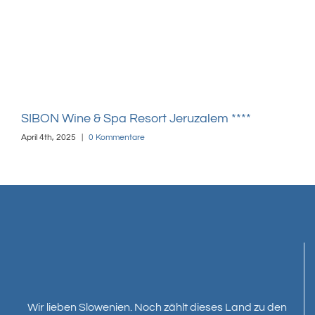
SIBON Wine & Spa Resort Jeruzalem ****
Hot
April 4th, 2025
|
0 Kommentare
April
Wir lieben Slowenien. Noch zählt dieses Land zu den