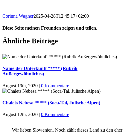
Corinna Wagner
2025-04-28T12:45:17+02:00
Diese Seite meinen Freunden zeigen und teilen.
Facebook
X
LinkedIn
WhatsApp
Tumblr
Pinterest
Ähnliche Beiträge
Name der Unterkunft ***** (Rubrik
Außergewöhnliches)
August 19th, 2020
|
0 Kommentare
Chalets Nebesa ***** (Soca-Tal, Julische Alpen)
August 12th, 2020
|
0 Kommentare
Wir lieben Slowenien. Noch zählt dieses Land zu den eher