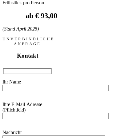
Frühstück pro Person
ab € 93,00
(Stand April 2025)
UNVERBINDLICHE
ANFRAGE
Kontakt
Ihr Name
Bitte
Ihre E-Mail-Adresse
lasse
(Pflichtfeld)
dieses
Feld
leer.
Bitte
Nachricht
lasse