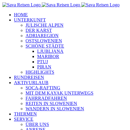
Zum
Inhalt
HOME
springen
UNTERKUNFT
JULISCHE ALPEN
DER KARST
ADRIAREGION
OSTSLOWENIEN
SCHÖNE STÄDTE
LJUBLJANA
MARIBOR
PTUJ
PIRAN
HIGHLIGHTS
RUNDREISEN
AKTIVURLAUB
SOCA-RAFTING
MIT DEM KAYAK UNTERWEGS
FAHRRADFAHREN
REITEN IN SLOWENIEN
WANDERN IN SLOWENIEN
THERMEN
SERVICE
ÜBER UNS
ANREISE