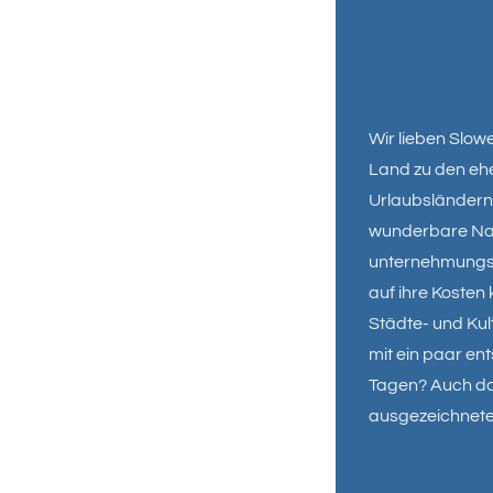
Wir lieben Slow
Land zu den eh
Urlaubsländern 
wunderbare Nat
unternehmungsl
auf ihre Koste
Städte- und Kul
mit ein paar en
Tagen? Auch daf
ausgezeichnete