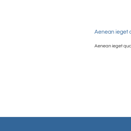
Aenean ieget
Aenean ieget quam