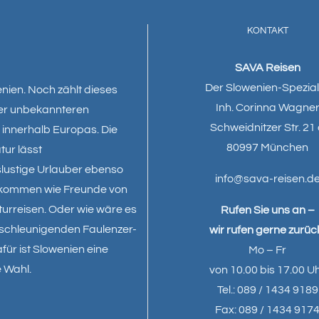
KONTAKT
SAVA Reisen
Der Slowenien-Spezial
enien. Noch zählt dieses
Inh. Corinna Wagne
er unbekannteren
Schweidnitzer Str. 21
innerhalb Europas. Die
80997 München
ur lässt
ustige Urlauber ebenso
info@sava-reisen.d
n kommen wie Freunde von
turreisen. Oder wie wäre es
Rufen Sie uns an –
tschleunigenden Faulenzer-
wir rufen gerne zurüc
ür ist Slowenien eine
Mo – Fr
 Wahl.
von 10.00 bis 17.00 U
Tel.: 089 / 1434 9189
Fax: 089 / 1434 917