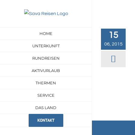
Zum
Inhalt
springen
15
HOME
06, 2015
UNTERKUNFT
RUNDREISEN
AKTIVURLAUB
THERMEN
SERVICE
DAS LAND
KONTAKT