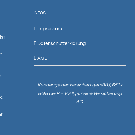
INFOS
Impressum
ist
Datenschutzerklärung
r
 a
AGB
e
Kundengelder versichert gemäß § 651k
BGB bei R + V Allgemeine Versicherung
k!
AG.
hr
4