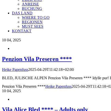
ANREISE
BUCHUNG
DAS LAND
WHERE TO GO
REGIONEN
MUST SEES
KONTAKT
10
04, 2025
Penzion Vila Preseren ****
Heike Papenfuss
2025-04-29T11:42:18+02:00
BLED, JULISCHE ALPEN Penzion Vila Preseren **** Idylle pur! Ei
Penzion Vila Preseren ****
Heike Papenfuss
2025-04-29T11:42:18+0
10
04, 2025
Vila Alice Bled **** – Adults only