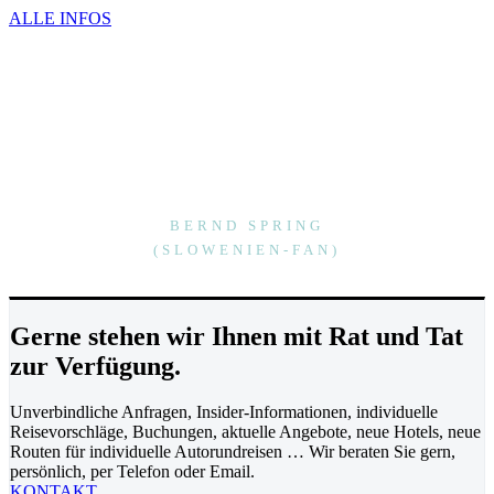
ALLE INFOS
“Sport und Relaxen bei einer tollen Gastfreundschaft in traumhafter Natur –
ich habe mich in dieses Land verliebt!”
BERND SPRING
(SLOWENIEN-FAN)
Gerne stehen wir Ihnen mit Rat und Tat
zur Verfügung.
Unverbindliche Anfragen, Insider-Informationen, individuelle
Reisevorschläge, Buchungen, aktuelle Angebote, neue Hotels, neue
Routen für individuelle Autorundreisen … Wir beraten Sie gern,
persönlich, per Telefon oder Email.
KONTAKT