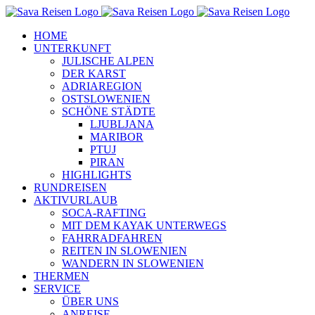
Zum
Inhalt
HOME
springen
UNTERKUNFT
JULISCHE ALPEN
DER KARST
ADRIAREGION
OSTSLOWENIEN
SCHÖNE STÄDTE
LJUBLJANA
MARIBOR
PTUJ
PIRAN
HIGHLIGHTS
RUNDREISEN
AKTIVURLAUB
SOCA-RAFTING
MIT DEM KAYAK UNTERWEGS
FAHRRADFAHREN
REITEN IN SLOWENIEN
WANDERN IN SLOWENIEN
THERMEN
SERVICE
ÜBER UNS
ANREISE